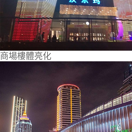
商場樓體亮化