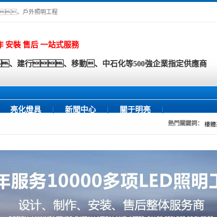
、戶外照明工程
作 安裝 售后 一站式服務
、建行、移動、中石化等500強企業指定供應商
亮化燈具
新聞中心
關于明亮
熱門關鍵詞：