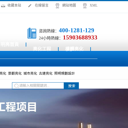
收藏本站
在線留言
網站地圖
XML
400-1281-129
咨詢熱線：
15903688933
24小時熱線：
明亮首頁
亮化工程
樓體亮化