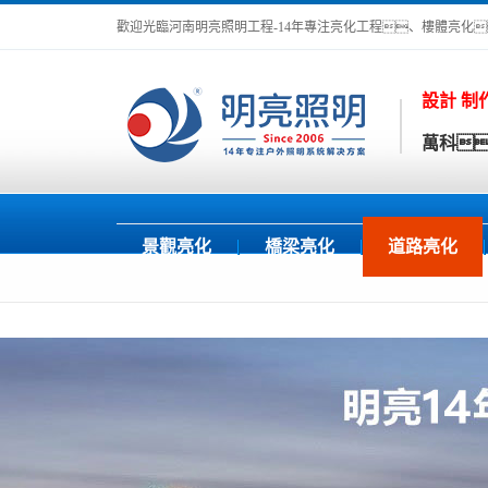
歡迎光臨河南明亮照明工程-14年專注亮化工程、樓體亮化
設計 制
萬科
景觀亮化
橋梁亮化
道路亮化