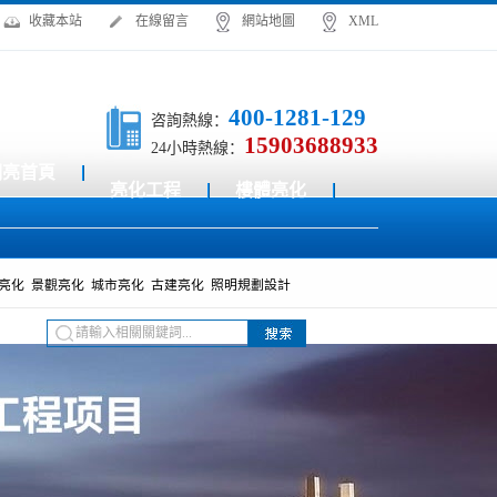
收藏本站
在線留言
網站地圖
XML
400-1281-129
咨詢熱線：
15903688933
24小時熱線：
明亮首頁
亮化工程
樓體亮化