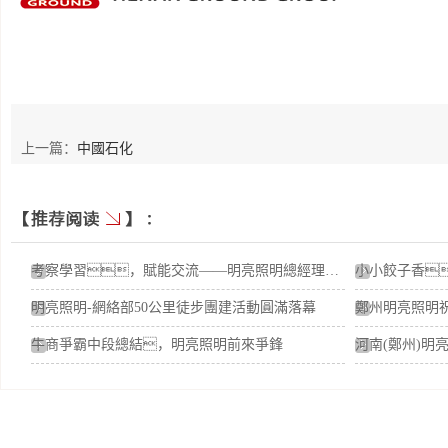
上一篇：
中國石化
考察學習，賦能交流——明亮照明總經理荊明慧蓄勢賦能進行時
明亮照明-網絡部50公里徒步團建活動圓滿落幕
牛商爭霸中段總結，明亮照明前來爭鋒
河南(鄭州)明