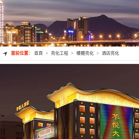
當前位置：
首頁
>
亮化工程
>
樓體亮化
>
酒店亮化