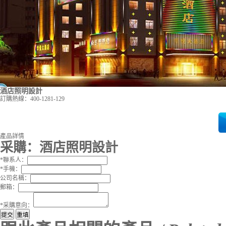
酒店照明設計
訂購熱線：
400-1281-129
產品詳情
采購：
酒店照明設計
*
聯系人：
*
手機：
公司名稱：
郵箱：
*
采購意向：