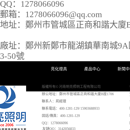
QQ：
1278066096
郵箱：
1278066096@qq.com
地址：
鄭州市管城區正商和諧大廈B座
廠址：
鄭州新鄭市龍湖鎮華南城9A區
3-50號
亮化燈具
產品中心
新聞中
版權所有© 河南明亮照明工程有限公司
辦公地址：鄭州市管城區正商和諧大廈B座1706
聯系人：荊經理
聯系電話：400-1281-129/ 15903688933
固話/傳真：400-1281-129
QQ：1278066096
友鏈QQ：3142056833