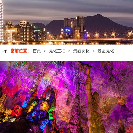
當前位置：
首頁
>
亮化工程
>
景觀亮化
>
景區亮化