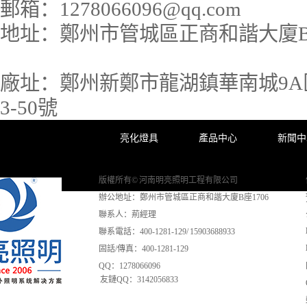
郵箱：
1278066096@qq.com
地址：
鄭州市管城區正商和諧大廈B座
廠址：
鄭州新鄭市龍湖鎮華南城9A區
3-50號
亮化燈具
產品中心
新聞中
版權所有© 河南明亮照明工程有限公司
辦公地址：鄭州市管城區正商和諧大廈B座1706
聯系人：荊經理
聯系電話：400-1281-129/ 15903688933
固話/傳真：400-1281-129
QQ：1278066096
友鏈QQ：3142056833