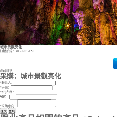
城市景觀亮化
訂購熱線：
400-1281-129
產品詳情
采購：
城市景觀亮化
*
聯系人：
*
手機：
公司名稱：
郵箱：
*
采購意向：