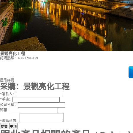
景觀亮化工程
訂購熱線：
400-1281-129
產品詳情
采購：
景觀亮化工程
*
聯系人：
*
手機：
公司名稱：
郵箱：
*
采購意向：