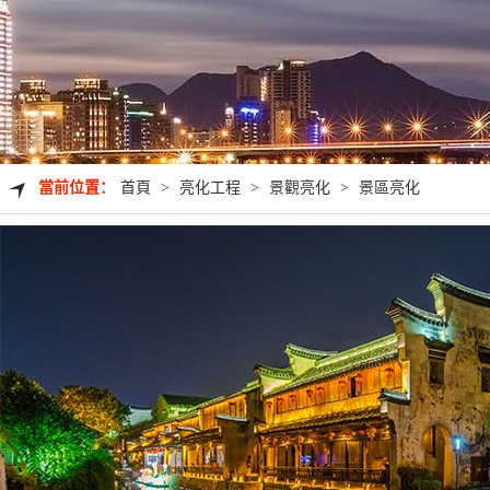
當前位置：
首頁
>
亮化工程
>
景觀亮化
>
景區亮化