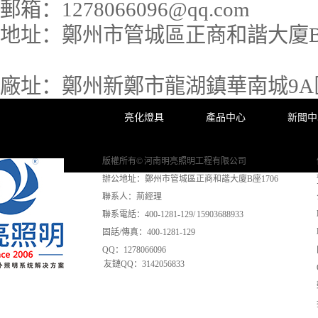
郵箱：
1278066096@qq.com
地址：
鄭州市管城區正商和諧大廈B座
廠址：
鄭州新鄭市龍湖鎮華南城9A區3
亮化燈具
產品中心
新聞中
版權所有© 河南明亮照明工程有限公司
辦公地址：鄭州市管城區正商和諧大廈B座1706
聯系人：荊經理
聯系電話：400-1281-129/ 15903688933
固話/傳真：400-1281-129
QQ：1278066096
友鏈QQ：3142056833