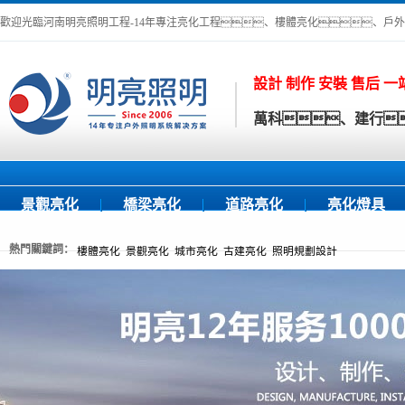
歡迎光臨河南明亮照明工程-14年專注亮化工程、樓體亮化、戶
設計 制作 安裝 售后 
萬科、建行
景觀亮化
橋梁亮化
道路亮化
亮化燈具
熱門關鍵詞：