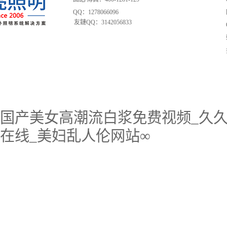
QQ：1278066096
友鏈QQ：3142056833
国产美女高潮流白浆免费视频_久久
在线_美妇乱人伦网站∞