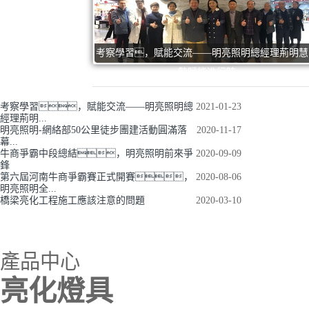
考察學習，賦能交流——明亮照明總經理荊明慧
勢賦能進行時
考察學習，賦能交流——明亮照明總
2021-01-23
經理荊明...
明亮照明-網絡部50公里徒步團建活動圓滿落
2020-11-17
幕...
牛商爭霸中段總結，明亮照明前來爭
2020-09-09
鋒
第六屆河南牛商爭霸賽正式開賽，
2020-08-06
明亮照明全...
橋梁亮化工程施工應該注意的問題
2020-03-10
產品中心
亮化燈具