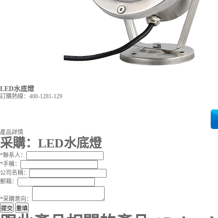
LED水底燈
訂購熱線：
400-1281-129
產品詳情
采購：
LED水底燈
*
聯系人：
*
手機：
公司名稱：
郵箱：
*
采購意向：