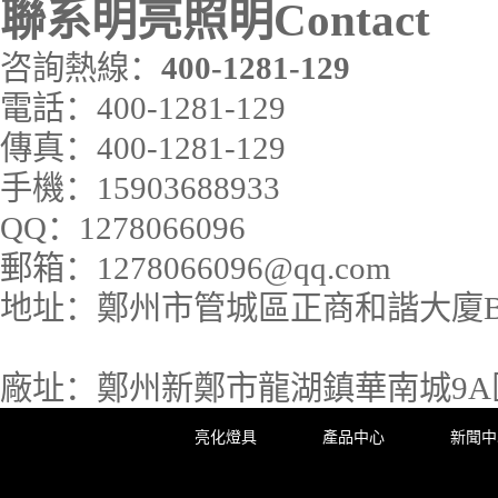
聯系明亮照明
Contact
咨詢熱線：
400-1281-129
電話：
400-1281-129
傳真：
400-1281-129
手機：
15903688933
QQ：
1278066096
郵箱：
1278066096@qq.com
地址：
鄭州市管城區正商和諧大廈B座
廠址：
鄭州新鄭市龍湖鎮華南城9A區3
亮化燈具
產品中心
新聞中