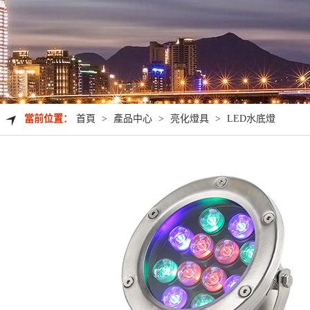
當前位置：
首頁
>
產品中心
>
亮化燈具
>
LED水底燈