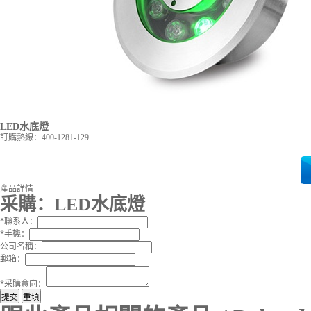
LED水底燈
訂購熱線：
400-1281-129
產品詳情
采購：
LED水底燈
*
聯系人：
*
手機：
公司名稱：
郵箱：
*
采購意向：