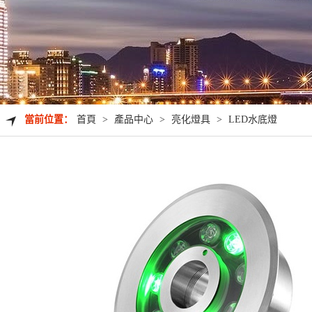
當前位置：
首頁
>
產品中心
>
亮化燈具
>
LED水底燈