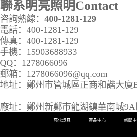
聯系明亮照明
Contact
咨詢熱線：
400-1281-129
電話：
400-1281-129
傳真：
400-1281-129
手機：
15903688933
QQ：
1278066096
郵箱：
1278066096@qq.com
地址：
鄭州市管城區正商和諧大廈B座
廠址：
鄭州新鄭市龍湖鎮華南城9A區3
亮化燈具
產品中心
新聞中