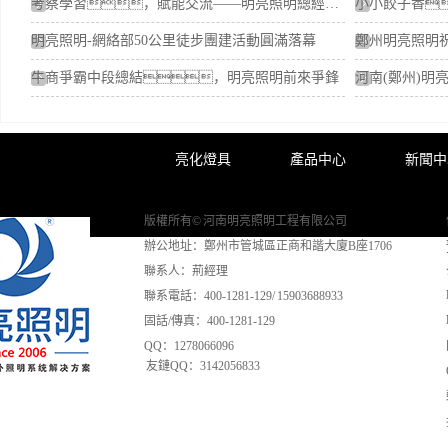
考察學習，賦能交流——明亮照明總經理荊明慧蓄勢賦能進行時
明亮照明-網絡部50公里徒步團建活動圓滿落幕
牛商爭霸中段總結，明亮照明前來爭鋒
亮化燈具
產品中心
新聞中
版權所有© 河南明亮照明工程有限公司
辦公地址：鄭州市管城區正商和諧大廈B座1706
聯系人：荊經理
聯系電話：400-1281-129/ 15903688933
固話/傳真：400-1281-129
QQ：1278066096
友鏈QQ：3142056833