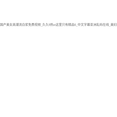
国产美女高潮流白浆免费视频_久久9热re这里只有精品6_中文字幕亚洲乱码在线_美