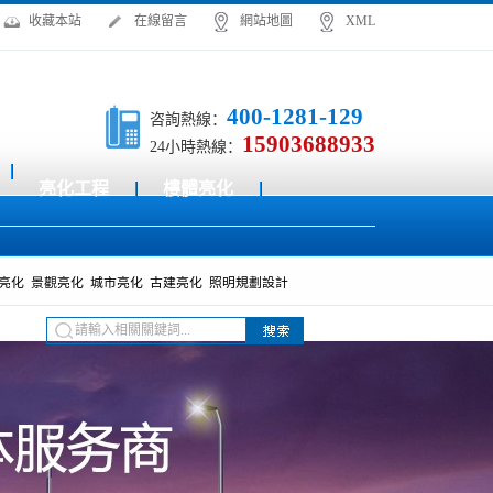
收藏本站
在線留言
網站地圖
XML
400-1281-129
咨詢熱線：
15903688933
24小時熱線：
亮化工程
樓體亮化