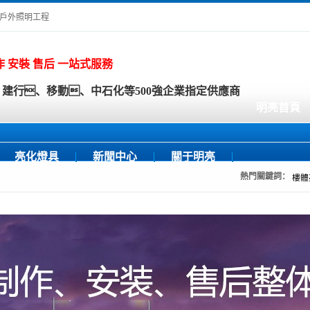
、戶外照明工程
作 安裝 售后 一站式服務
建行、移動、中石化等500強企業指定供應商
明亮首頁
亮化燈具
新聞中心
關于明亮
熱門關鍵詞：