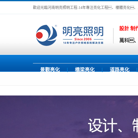
歡迎光臨河南明亮照明工程-14年專注亮化工程、樓體亮化
設計 制
萬科、
景觀亮化
橋梁亮化
道路亮化