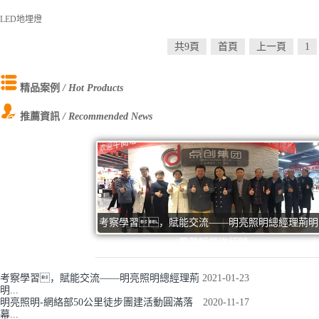
LED地埋燈
共9頁
首頁
上一頁
1
精品案例
/ Hot Products
推薦資訊
/ Recommended News
考察學習，賦能交流——明亮照明總經理荊明
蓄勢賦能進行時
考察學習，賦能交流——明亮照明總經理荊
2021-01-23
明...
明亮照明-網絡部50公里徒步團建活動圓滿落
2020-11-17
幕...