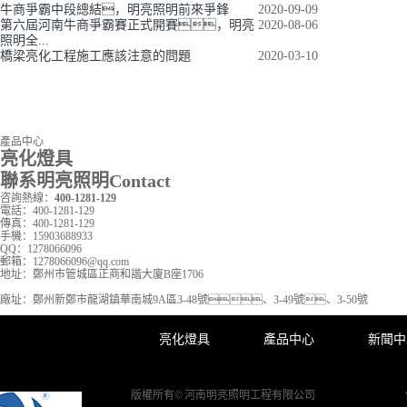
牛商爭霸中段總結，明亮照明前來爭鋒
2020-09-09
第六屆河南牛商爭霸賽正式開賽，明亮
2020-08-06
照明全...
橋梁亮化工程施工應該注意的問題
2020-03-10
產品中心
亮化燈具
聯系明亮照明
Contact
咨詢熱線：
400-1281-129
電話：
400-1281-129
傳真：
400-1281-129
手機：
15903688933
QQ：
1278066096
郵箱：
1278066096@qq.com
地址：
鄭州市管城區正商和諧大廈B座1706
廠址：
鄭州新鄭市龍湖鎮華南城9A區3-48號、3-49號、3-50號
亮化燈具
產品中心
新聞中
版權所有© 河南明亮照明工程有限公司