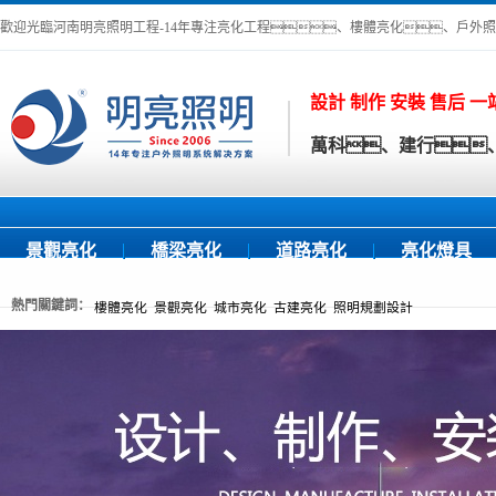
歡迎光臨河南明亮照明工程-14年專注亮化工程、樓體亮化、戶外
設計 制作 安裝 售后 
萬科、建行、
景觀亮化
橋梁亮化
道路亮化
亮化燈具
熱門關鍵詞：